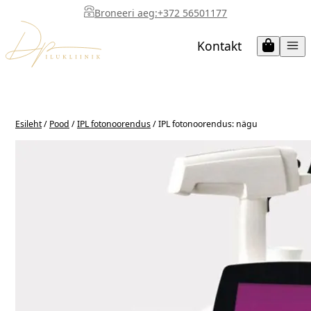
Mine
Broneeri aeg:
+372 56501177
otse
Kontakt
sisu
juurde
Esileht
/
Pood
/
IPL fotonoorendus
/ IPL fotonoorendus: nägu