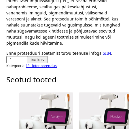
intensiivset impulssvalgust (IPL), et ravida erinevaid
nahaprobleeme, sealhulgas päikesekahjustusi,
vananemisilminguid, pigmendimuutusi, väiksemaid
veresooni ja aknet. See protseduur toimib põhimõttel, kus
nahale suunatakse tugevaid valgusimpulsse, mis tungivad
naha sügavamatesse kihtidesse ja põhjustavad soovitud
muutusi, nagu kollageeni tootmise stimuleerimine või
pigmendilaikude hävitamine.
Enne protseduuri soetamist tutvu teenuse infoga
SIIN
.
IPL
Lisa korvi
Kategooria:
IPL fotonoorendus
fotonoorendus:
nägu
Seotud tooted
kogus