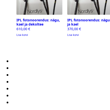
IPL fotonoorendus: nägu,
IPL fotonoorendus: nägu
kael ja dekoltee
ja kael
610,00
€
370,00
€
Lisa korvi
Lisa korvi
Avaleht
Teenused
Hinnakiri
Pood
Kontakt
Andmekaitsetingimused
Müügi- ja teenusetingimused