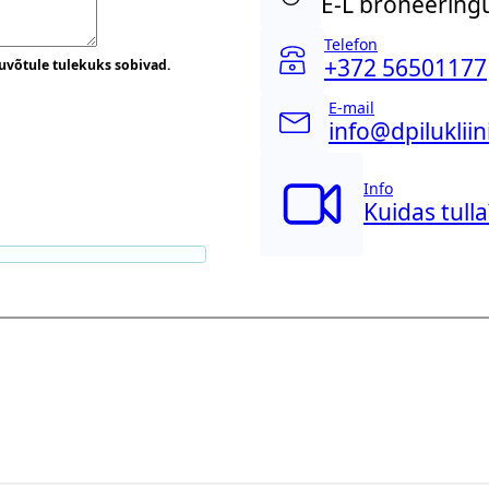
E-L broneeringu
Telefon
+372 56501177
uvõtule tulekuks sobivad.
E-mail
info@dpilukliin
Info
Kuidas tulla