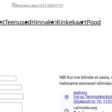
Broneeri aeg:
+372 56501177
ht
Teenused
Hinnakiri
Kinkekaart
Pood
NB! Kui me kõnele ei vasta,
helistame esimesel võimalus
Aadress
Forus Tennisekeskus,
Sõjakooli tn 10, 1131
Lahtiolekuaeg