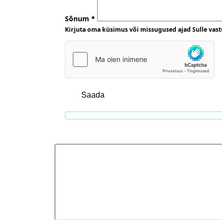
Sõnum
*
Kirjuta oma küsimus või missugused ajad Sulle vast