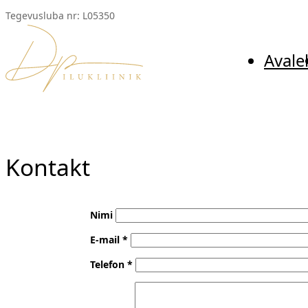
Mine
Tegevusluba nr: L05350
otse
sisu
Avale
juurde
Kontakt
Nimi
E-mail
*
Telefon
*