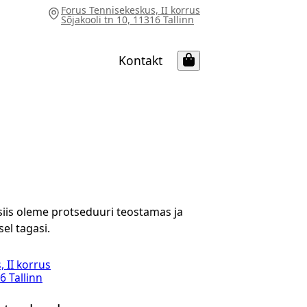
Forus Tennisekeskus, II korrus
Sõjakooli tn 10, 11316 Tallinn
Kontakt
 siis oleme protseduuri teostamas ja
el tagasi.
 II korrus
6 Tallinn