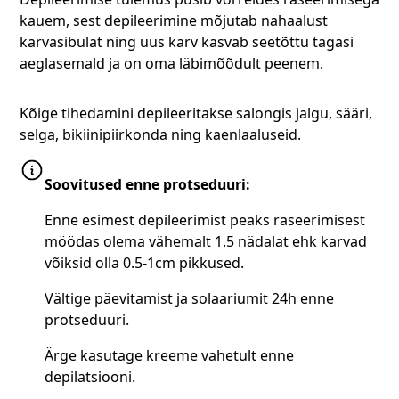
kauem, sest depileerimine mõjutab nahaalust
karvasibulat ning uus karv kasvab seetõttu tagasi
aeglasemald ja on oma läbimõõdult peenem.
Kõige tihedamini depileeritakse salongis jalgu, sääri,
selga, bikiinipiirkonda ning kaenlaaluseid.
Soovitused enne protseduuri:
Enne esimest depileerimist peaks raseerimisest
möödas olema vähemalt 1.5 nädalat ehk karvad
võiksid olla 0.5-1cm pikkused.
Vältige päevitamist ja solaariumit 24h enne
protseduuri.
Ärge kasutage kreeme vahetult enne
depilatsiooni.