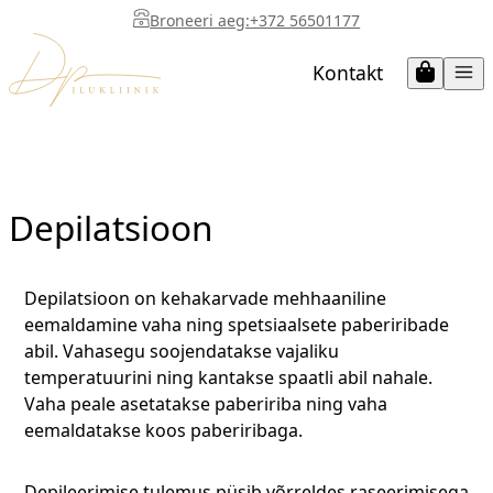
Mine
Broneeri aeg:
+372 56501177
otse
Kontakt
sisu
juurde
Depilatsioon
Depilatsioon on kehakarvade mehhaaniline
eemaldamine vaha ning spetsiaalsete paberiribade
abil. Vahasegu soojendatakse vajaliku
temperatuurini ning kantakse spaatli abil nahale.
Vaha peale asetatakse pabeririba ning vaha
eemaldatakse koos paberiribaga.
Depileerimise tulemus püsib võrreldes raseerimisega