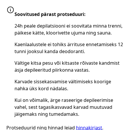
Soovitused pärast protseduuri:
24h peale depilatsiooni ei soovitata minna trenni,
päikese kätte, kloorivette ujuma ning sauna.
Kaenlaalustele ei tohiks ärrituse ennetamiseks 12
tunni jooksul kanda deodoranti.
Vältige kitsa pesu või kitsaste rõivaste kandmist
äsja depileeritud piirkonna vastas.
Karvade sissekasvamise vältimiseks koorige
nahka üks kord nädalas.
Kui on võimalik, ärge raseerige depileerimise
vahel, sest tagasikasvavad karvad muutuvad
jäigemaks ning tumedamaks.
Protseduurid ning hinnad leiad
hinnakirjast
.